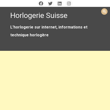
Skip
to
Horlogerie Suisse
content
L'horlogerie sur internet, informations et
technique horlogère