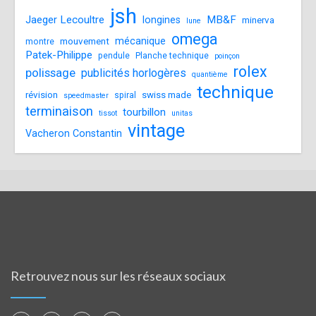
jsh
Jaeger Lecoultre
MB&F
longines
minerva
lune
omega
mécanique
mouvement
montre
Patek-Philippe
pendule
Planche technique
poinçon
rolex
polissage
publicités horlogères
quantième
technique
révision
swiss made
spiral
speedmaster
terminaison
tourbillon
tissot
unitas
vintage
Vacheron Constantin
Retrouvez nous sur les réseaux sociaux