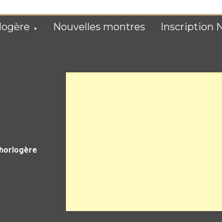
logère
Nouvelles montres
Inscription 
 horlogère