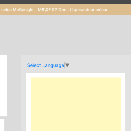
gle
MB\&F SP One : L’apesanteur mécanique dans un écrin de 3
Select Language
▼