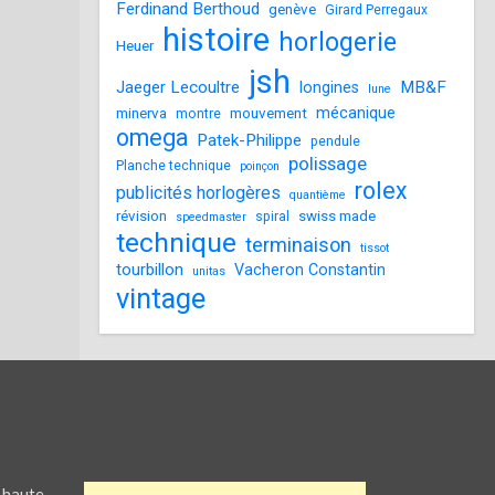
Ferdinand Berthoud
genève
Girard Perregaux
histoire
horlogerie
Heuer
jsh
Jaeger Lecoultre
MB&F
longines
lune
mécanique
minerva
mouvement
montre
omega
Patek-Philippe
pendule
polissage
Planche technique
poinçon
rolex
publicités horlogères
quantième
révision
swiss made
spiral
speedmaster
technique
terminaison
tissot
tourbillon
Vacheron Constantin
unitas
vintage
 haute