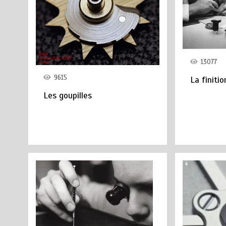
13077
9615
La finitio
Les goupilles