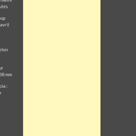
utés
oup
avril
elon
ur
 38 mm
ia :
n