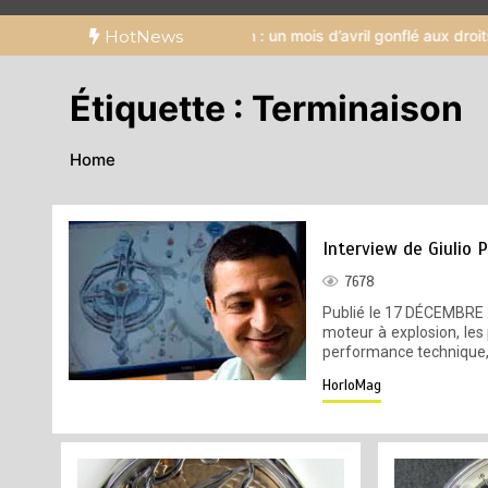
coup d’éclat américain : un mois d’avril gonflé aux droits de douane
HotNews
Étiquette :
Terminaison
Home
Interview de Giulio 
7678
Publié le 17 DÉCEMBRE 2
moteur à explosion, les 
performance technique, 
HorloMag