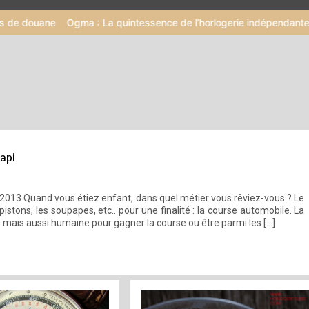
Ogma : La quintessence de l’horlogerie indépendante selon McGoni
Papi
013 Quand vous étiez enfant, dans quel métier vous rêviez-vous ? Le
pistons, les soupapes, etc.. pour une finalité : la course automobile. La
mais aussi humaine pour gagner la course ou être parmi les […]