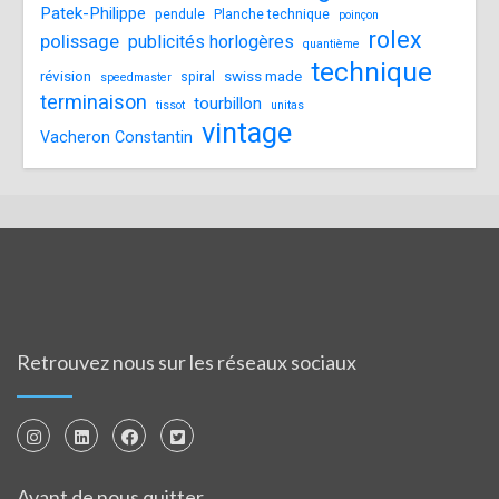
Patek-Philippe
pendule
Planche technique
poinçon
rolex
polissage
publicités horlogères
quantième
technique
révision
swiss made
spiral
speedmaster
terminaison
tourbillon
tissot
unitas
vintage
Vacheron Constantin
Retrouvez nous sur les réseaux sociaux
Avant de nous quitter