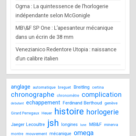
Ogma : La quintessence de l’horlogerie
indépendante selon McGonigle
MB\&F SP One : L’apesanteur mécanique
dans un écrin de 38 mm
Venezianico Redentore Utopia : naissance
d’un calibre italien
anglage
Breitling
automatique
breguet
certina
chronographe
complication
chronomètre
echappement
Ferdinand Berthoud
genève
debutant
histoire
horlogerie
Heuer
Girard Perregaux
jsh
Jaeger Lecoultre
MB&F
longines
minerva
lune
omega
mécanique
mouvement
montre