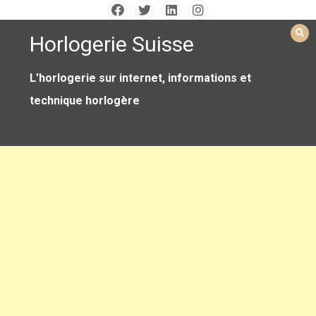
Skip
to
Horlogerie Suisse
content
L'horlogerie sur internet, informations et
technique horlogère