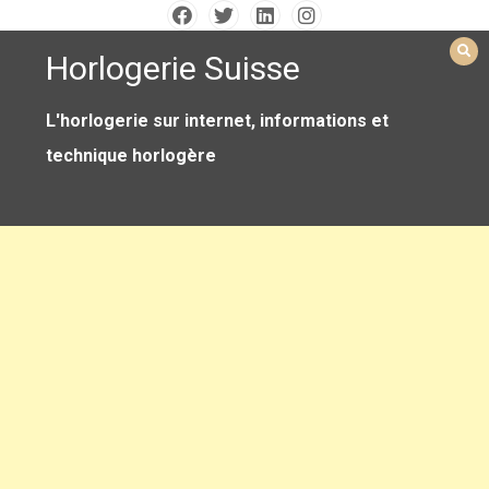
Skip
to
Horlogerie Suisse
content
L'horlogerie sur internet, informations et
technique horlogère