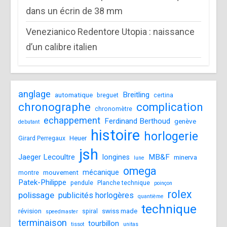
dans un écrin de 38 mm
Venezianico Redentore Utopia : naissance
d’un calibre italien
anglage
Breitling
automatique
breguet
certina
chronographe
complication
chronomètre
echappement
Ferdinand Berthoud
genève
debutant
histoire
horlogerie
Heuer
Girard Perregaux
jsh
Jaeger Lecoultre
MB&F
longines
minerva
lune
omega
mécanique
mouvement
montre
Patek-Philippe
pendule
Planche technique
poinçon
rolex
polissage
publicités horlogères
quantième
technique
révision
swiss made
spiral
speedmaster
terminaison
tourbillon
tissot
unitas