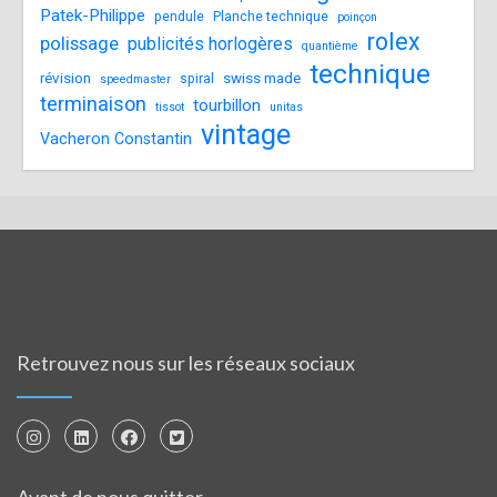
Patek-Philippe
pendule
Planche technique
poinçon
rolex
polissage
publicités horlogères
quantième
technique
révision
swiss made
spiral
speedmaster
terminaison
tourbillon
tissot
unitas
vintage
Vacheron Constantin
Retrouvez nous sur les réseaux sociaux
Avant de nous quitter