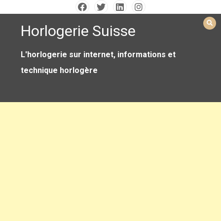
Skip
to
Horlogerie Suisse
content
L'horlogerie sur internet, informations et
technique horlogère