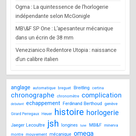
Ogma : La quintessence de l’horlogerie
indépendante selon McGonigle
MB\&F SP One : L’apesanteur mécanique
dans un écrin de 38 mm
Venezianico Redentore Utopia : naissance
d’un calibre italien
anglage
Breitling
automatique
breguet
certina
chronographe
complication
chronomètre
echappement
Ferdinand Berthoud
genève
debutant
histoire
horlogerie
Heuer
Girard Perregaux
jsh
Jaeger Lecoultre
MB&F
longines
minerva
lune
omega
mécanique
mouvement
montre