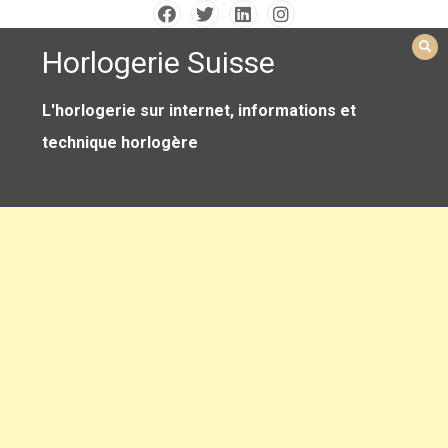
Skip
to
Horlogerie Suisse
content
L'horlogerie sur internet, informations et
technique horlogère