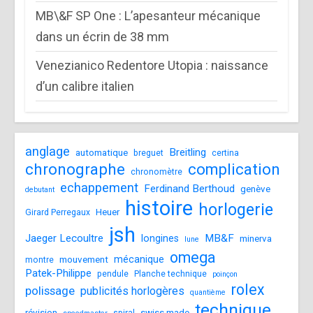
MB\&F SP One : L’apesanteur mécanique
dans un écrin de 38 mm
Venezianico Redentore Utopia : naissance
d’un calibre italien
anglage
Breitling
automatique
breguet
certina
chronographe
complication
chronomètre
echappement
Ferdinand Berthoud
genève
debutant
histoire
horlogerie
Heuer
Girard Perregaux
jsh
Jaeger Lecoultre
MB&F
longines
minerva
lune
omega
mécanique
mouvement
montre
Patek-Philippe
pendule
Planche technique
poinçon
rolex
polissage
publicités horlogères
quantième
technique
révision
swiss made
spiral