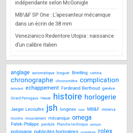
indépendante selon McGonigle
MB\&F SP One : L’apesanteur mécanique
dans un écrin de 38 mm
Venezianico Redentore Utopia : naissance
d’un calibre italien
anglage
Breitling
automatique
breguet
certina
chronographe
complication
chronomètre
echappement
Ferdinand Berthoud
genève
debutant
histoire
horlogerie
Heuer
Girard Perregaux
jsh
Jaeger Lecoultre
MB&F
longines
minerva
lune
omega
mécanique
mouvement
montre
Patek-Philippe
pendule
Planche technique
poinçon
rolex
polissage
publicités horlogères
quantième