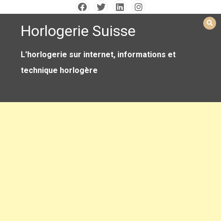
Skip
to
Horlogerie Suisse
content
L'horlogerie sur internet, informations et
technique horlogère