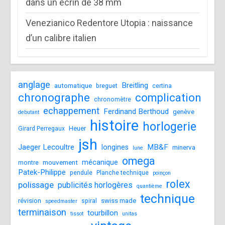
dans un écrin de 38 mm
Venezianico Redentore Utopia : naissance
d’un calibre italien
anglage
Breitling
automatique
breguet
certina
chronographe
complication
chronomètre
echappement
Ferdinand Berthoud
genève
debutant
histoire
horlogerie
Heuer
Girard Perregaux
jsh
Jaeger Lecoultre
MB&F
longines
minerva
lune
omega
mécanique
mouvement
montre
Patek-Philippe
pendule
Planche technique
poinçon
rolex
polissage
publicités horlogères
quantième
technique
révision
swiss made
spiral
speedmaster
terminaison
tourbillon
tissot
unitas