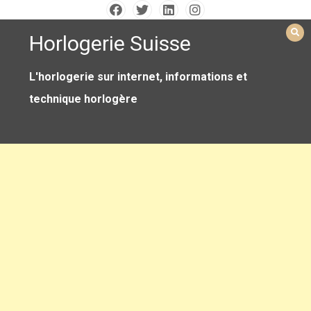
Skip
to
Horlogerie Suisse
content
L'horlogerie sur internet, informations et
technique horlogère