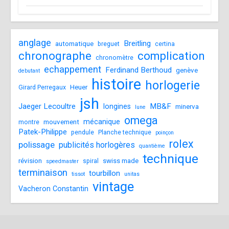
anglage
Breitling
automatique
breguet
certina
chronographe
complication
chronomètre
echappement
Ferdinand Berthoud
genève
debutant
histoire
horlogerie
Heuer
Girard Perregaux
jsh
Jaeger Lecoultre
MB&F
longines
minerva
lune
omega
mécanique
mouvement
montre
Patek-Philippe
pendule
Planche technique
poinçon
rolex
polissage
publicités horlogères
quantième
technique
révision
swiss made
spiral
speedmaster
terminaison
tourbillon
tissot
unitas
vintage
Vacheron Constantin