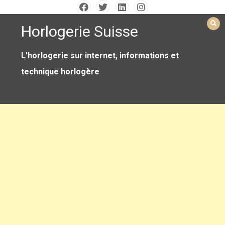
Skip
to
Horlogerie Suisse
content
L'horlogerie sur internet, informations et
technique horlogère