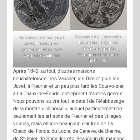
Mouvement d’une montre
Mouvement de montre Ed.
Bovet Fleurier (calibre
Juvet, Fleurier, avec
Tixier), avec ponts
gravure en taille douce
festonnés et gravure à
d’Edouard Vuillemin
filets, 1865
Après 1842 surtout, d’autres maisons
neuchâteloises : les Vaucher, les Dimier, puis les
Juvet, à Fleurier et un peu plus tard les Courvoisier,
à La Chaux-de-Fonds, entreprirent d’autres genres.
Nous pouvons suivre tout le détail de l’établissage
de la montre « chinoise », auquel participèrent non
seulement les artisans de Fleurier et des villages
voisins, mais encore beaucoup d’autres de La
Chaux-de-Fonds, du Locle, de Genève, de Bienne,
de St-lmier, de Sonviller, etc. Beaucoup de maisons