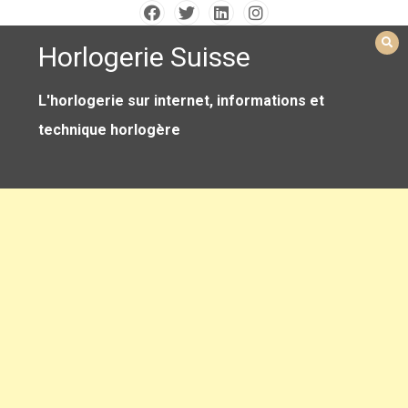
Skip
to
Horlogerie Suisse
content
L'horlogerie sur internet, informations et
technique horlogère