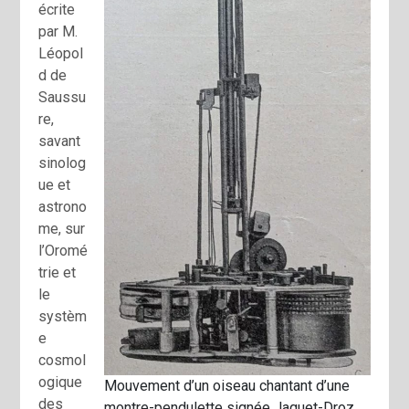
écrite
par M.
Léopol
d de
Saussu
re,
savant
sinolog
ue et
astrono
me, sur
l’Oromé
trie et
le
systèm
e
cosmol
ogique
Mouvement d’un oiseau chantant d’une
des
montre-pendulette signée Jaquet-Droz,