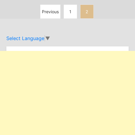
Previous
1
2
Select Language
▼