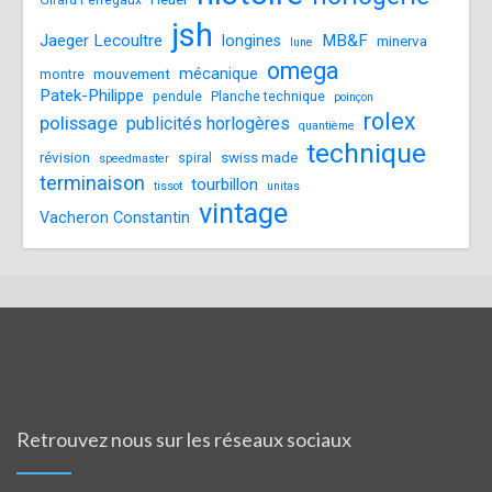
Girard Perregaux
jsh
Jaeger Lecoultre
MB&F
longines
minerva
lune
omega
mécanique
mouvement
montre
Patek-Philippe
pendule
Planche technique
poinçon
rolex
polissage
publicités horlogères
quantième
technique
révision
swiss made
spiral
speedmaster
terminaison
tourbillon
tissot
unitas
vintage
Vacheron Constantin
Retrouvez nous sur les réseaux sociaux