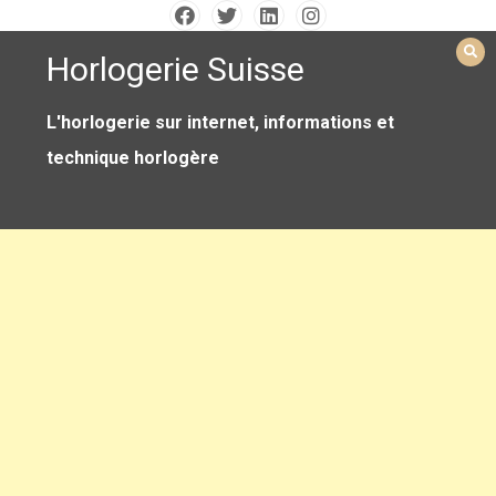
Skip
to
Horlogerie Suisse
content
L'horlogerie sur internet, informations et
technique horlogère