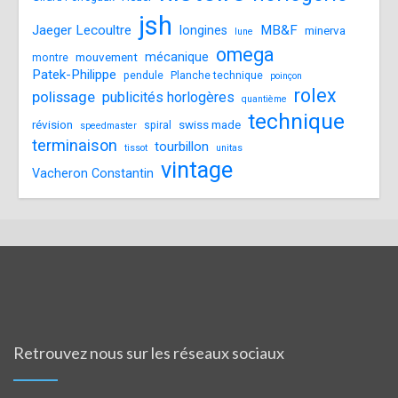
jsh
Jaeger Lecoultre
MB&F
longines
minerva
lune
omega
mécanique
mouvement
montre
Patek-Philippe
pendule
Planche technique
poinçon
rolex
polissage
publicités horlogères
quantième
technique
révision
swiss made
spiral
speedmaster
terminaison
tourbillon
tissot
unitas
vintage
Vacheron Constantin
Retrouvez nous sur les réseaux sociaux