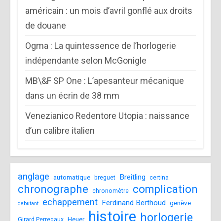
américain : un mois d’avril gonflé aux droits
de douane
Ogma : La quintessence de l’horlogerie
indépendante selon McGonigle
MB\&F SP One : L’apesanteur mécanique
dans un écrin de 38 mm
Venezianico Redentore Utopia : naissance
d’un calibre italien
anglage
Breitling
automatique
breguet
certina
chronographe
complication
chronomètre
echappement
Ferdinand Berthoud
genève
debutant
histoire
horlogerie
Heuer
Girard Perregaux