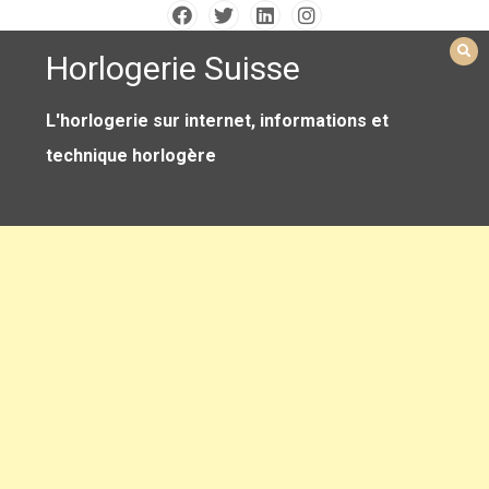
Skip
to
Horlogerie Suisse
content
L'horlogerie sur internet, informations et
technique horlogère