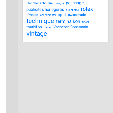
polissage
Planche technique
poinçon
rolex
publicités horlogères
quantième
révision
swiss made
spiral
speedmaster
technique
terminaison
tissot
tourbillon
Vacheron Constantin
unitas
vintage