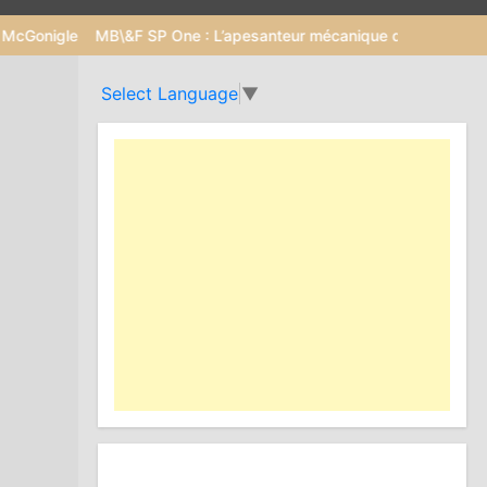
MB\&F SP One : L’apesanteur mécanique dans un écrin de 38 mm
Select Language
▼