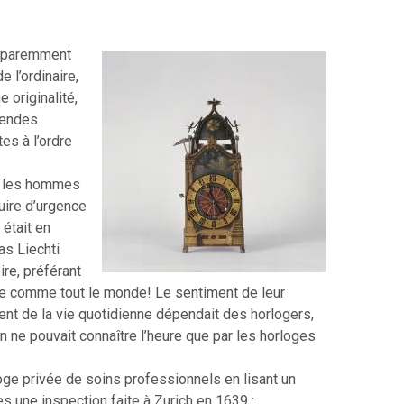
apparemment
 l’ordinaire,
e originalité,
mendes
tes à l’ordre
us les hommes
uire d’urgence
 était en
as Liechti
ire, préférant
re comme tout le monde! Le sentiment de leur
ent de la vie quotidienne dépendait des horlogers,
n ne pouvait connaître l’heure que par les horloges
loge privée de soins professionnels en lisant un
ès une inspection faite à Zurich en 1639 :