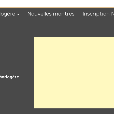
logère
Nouvelles montres
Inscription 
 horlogère