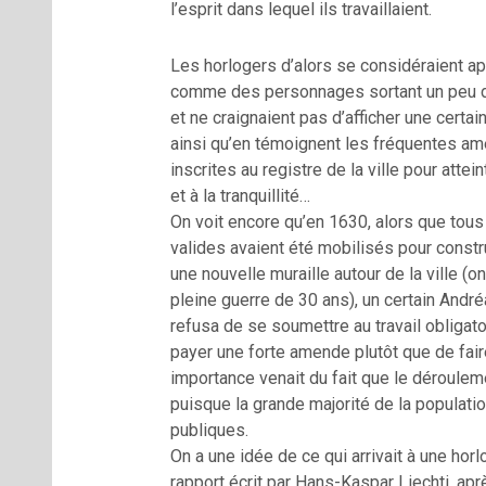
l’esprit dans lequel ils travaillaient.
Les horlogers d’alors se considéraient 
comme des personnages sortant un peu de
et ne craignaient pas d’afficher une certain
ainsi qu’en témoignent les fréquentes a
inscrites au registre de la ville pour attein
et à la tranquillité…
On voit encore qu’en 1630, alors que to
valides avaient été mobilisés pour constr
une nouvelle muraille autour de la ville (on
pleine guerre de 30 ans), un certain André
refusa de se soumettre au travail obligato
payer une forte amende plutôt que de fai
importance venait du fait que le déroulem
puisque la grande majorité de la populatio
publiques.
On a une idée de ce qui arrivait à une hor
rapport écrit par Hans-Kaspar Liechti, apr