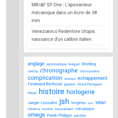
MB\&F SP One : L’apesanteur
mécanique dans un écrin de 38
mm
Venezianico Redentore Utopia :
naissance d’un calibre italien
anglage
Breitling
automatique
breguet
chronographe
certina
chronomètre
complication
echappement
debutant
Ferdinand Berthoud
genève
Girard Perregaux
histoire
horlogerie
Heuer
jsh
Jaeger Lecoultre
MB&F
longines
lune
mécanique
minerva
mouvement
montre
omega
Patek-Philippe
pendule