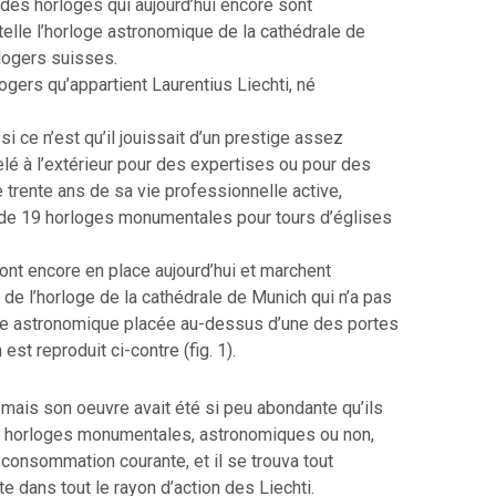
des horloges qui aujourd’hui encore sont
lle l’horloge astronomique de la cathédrale de
logers suisses.
logers qu’appartient Laurentius Liechti, né
i ce n’est qu’il jouissait d’un prestige assez
é à l’extérieur pour des expertises ou pour des
e trente ans de sa vie professionnelle active,
 de 19 horloges monumentales pour tours d’églises
sont encore en place aujourd’hui et marchent
 de l’horloge de la cathédrale de Munich qui n’a pas
oge astronomique placée au-dessus d’une des portes
 est reproduit ci-contre (fig. 1).
, mais son oeuvre avait été si peu abondante qu’ils
Les horloges monumentales, astronomiques ou non,
consommation courante, et il se trouva tout
e dans tout le rayon d’action des Liechti.