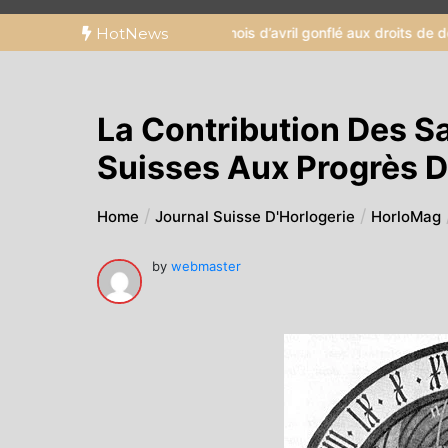
’éclat américain : un mois d’avril gonflé aux droits de douane
HotNews
Ogma 
La Contribution Des S
Suisses Aux Progrès 
Home
Journal Suisse D'Horlogerie
HorloMag
by
webmaster