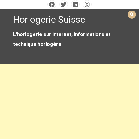
Skip
to
Horlogerie Suisse
content
L'horlogerie sur internet, informations et
technique horlogère