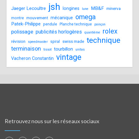
jsh
Jaeger Lecoultre
MB&F
longines
minerva
lune
omega
mécanique
mouvement
montre
Patek-Philippe
pendule
Planche technique
poinçon
rolex
polissage
publicités horlogères
quantième
technique
révision
swiss made
spiral
speedmaster
terminaison
tourbillon
tissot
unitas
vintage
Vacheron Constantin
Retrouvez nous sur les réseaux sociaux