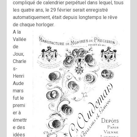
compliqué de calendrier perpétuel dans lequel, tous
les quatre ans, le 29 février serait enregistré
automatiquement, était depuis longtemps le rêve
de chaque horloger.
A la
Vallée
de
Joux,
Charle
s-
Henri
Aude
mars
fut le
premi
er à
émettr
e des
idées