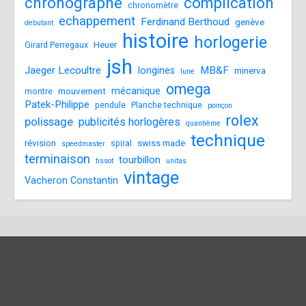
chronographe
complication
chronomètre
echappement
Ferdinand Berthoud
genève
debutant
histoire
horlogerie
Heuer
Girard Perregaux
jsh
Jaeger Lecoultre
MB&F
longines
minerva
lune
omega
mécanique
mouvement
montre
Patek-Philippe
pendule
Planche technique
poinçon
rolex
polissage
publicités horlogères
quantième
technique
révision
swiss made
spiral
speedmaster
terminaison
tourbillon
tissot
unitas
vintage
Vacheron Constantin