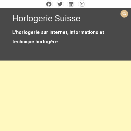
Skip
to
Horlogerie Suisse
content
L'horlogerie sur internet, informations et
technique horlogère