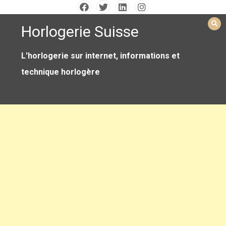
Skip
to
Horlogerie Suisse
content
L'horlogerie sur internet, informations et
technique horlogère