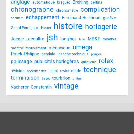
anglage
Breitling
automatique
breguet
certina
chronographe
complication
chronomètre
echappement
Ferdinand Berthoud
genève
debutant
histoire
horlogerie
Heuer
Girard Perregaux
jsh
Jaeger Lecoultre
MB&F
longines
minerva
lune
omega
mécanique
mouvement
montre
Patek-Philippe
pendule
Planche technique
poinçon
rolex
polissage
publicités horlogères
quantième
technique
révision
swiss made
spiral
speedmaster
terminaison
tourbillon
tissot
unitas
vintage
Vacheron Constantin