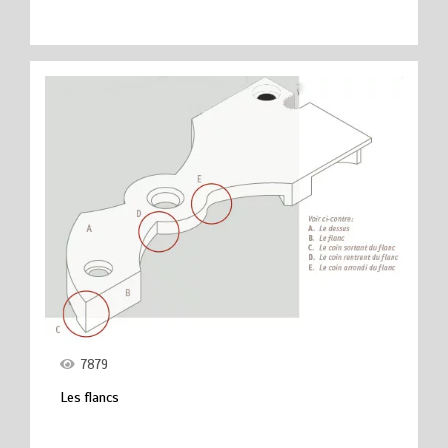
7879
Les flancs