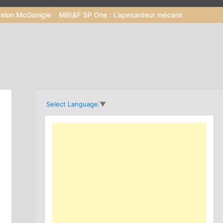
nigle
MB\&F SP One : L’apesanteur mécanique dans un écrin de 
Select Language
▼