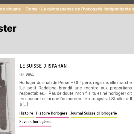
e
Ogma : La quintessence de l’horlogerie indépendante selon McGo
ter
LE SUISSE D’ISPAHAN
9861
Horloger du shah de Perse – Oh ! père, regarde, elle marche
!Le petit Rodolphe brandit une montre aux proportions
respectables.– Pas de doute, mon fils, tu es né horloger ! dit
en souriant celui que l’on nomme le « magistrat Stadler ». Il
a […]
Histoire
Histoire horlogère
Journal Suisse d'Horlogerie
Revues horlogères