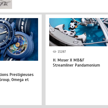
13287
H. Moser X MB&F
Streamliner Pandamonium
tions Prestigieuses
Group, Omega et
n