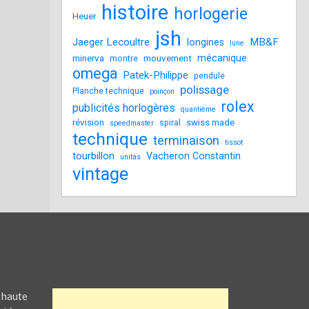
histoire
horlogerie
Heuer
jsh
Jaeger Lecoultre
MB&F
longines
lune
mécanique
minerva
mouvement
montre
omega
Patek-Philippe
pendule
polissage
Planche technique
poinçon
rolex
publicités horlogères
quantième
révision
swiss made
spiral
speedmaster
technique
terminaison
tissot
tourbillon
Vacheron Constantin
unitas
vintage
 haute