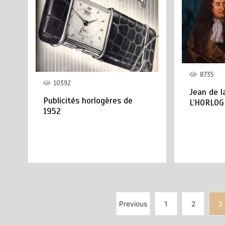
8735
10392
Jean de l
Publicités horlogères de
L’HORLOGE
1952
Previous
1
2
3