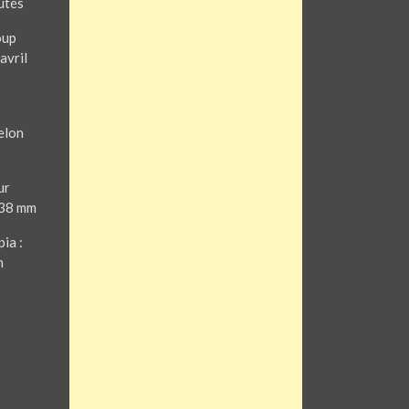
utés
oup
avril
elon
ur
 38 mm
ia :
n