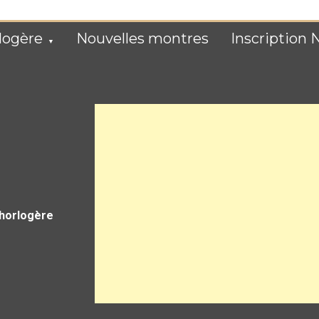
logère
Nouvelles montres
Inscription 
 horlogère