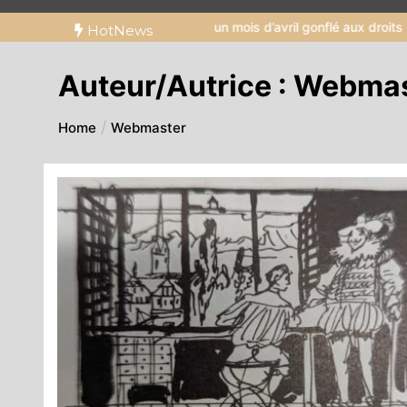
n coup d’éclat américain : un mois d’avril gonflé aux droits de douan
HotNews
Auteur/autrice :
Webmas
Home
Webmaster