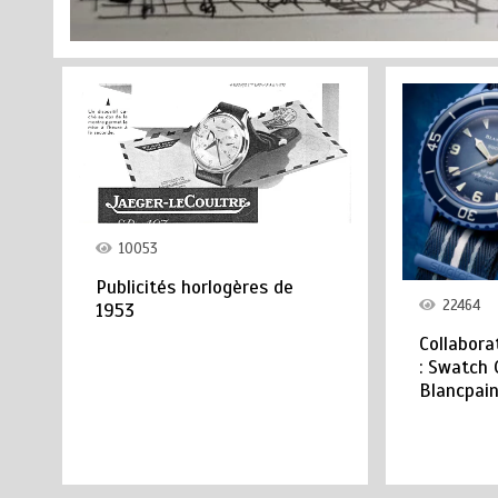
10053
Publicités horlogères de
22464
1953
Collabora
: Swatch 
Blancpai